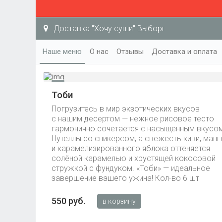
Доставка "Хочу суши" Выборг
Наше меню
О нас
Отзывы
Доставка и оплата
Тоби
Погрузитесь в мир экзотических вкусов
с нашим десертом — нежное рисовое тесто
гармонично сочетается с насыщенным вкусо
Нутеллы со сникерсом, а свежесть киви, манг
и карамелизированного яблока оттеняется
солёной карамелью и хрустящей кокосовой
стружкой с фундуком. «Тоби» — идеальное
завершение вашего ужина! Кол-во 6 шт
550 руб.
в корзину