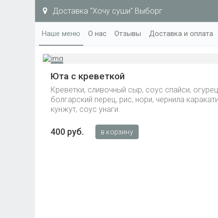
Доставка "Хочу суши" Выборг
Наше меню
О нас
Отзывы
Доставка и оплата
Юта с креветкой
Креветки, сливочный сыр, соус спайси, огурец
болгарский перец, рис, нори, чернила каракат
кунжут, соус унаги.
400 руб.
в корзину