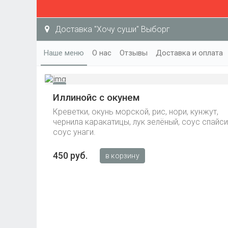
Доставка "Хочу суши" Выборг
Наше меню
О нас
Отзывы
Доставка и оплата
Иллинойс с окунем
Креветки, окунь морской, рис, нори, кунжут,
чернила каракатицы, лук зелёный, соус спайси
соус унаги.
450 руб.
в корзину