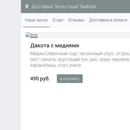
Доставка "Хочу суши" Выборг
Наше меню
О нас
Отзывы
Доставка и оплата
Дакота с мидиями
Мидии,Сливочный сыр, чесночный соус, огурец
лист салата, хрустящий лук, рис, нори, чернила
каракатицы, соус унаги.
490 руб.
в корзину